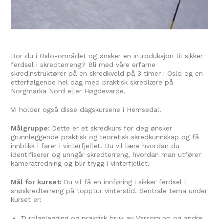
Bor du i Oslo-området og ønsker en introduksjon til sikker
ferdsel i skredterreng? Bli med våre erfarne
skredinstruktører på en skredkveld på 3 timer i Oslo og en
etterfølgende hel dag med praktisk skredlære på
Norgmarka Nord eller Høgdevarde.
Vi holder også disse dagskursene i Hemsedal.
Målgruppe:
Dette er et skredkurs for deg ønsker
grunnleggende praktisk og teoretisk skredkunnskap og få
innblikk i farer i vinterfjellet. Du vil lære hvordan du
identifiserer og unngår skredterreng, hvordan man utfører
kameratredning og blir trygg i vinterfjellet.
Mål for kurset:
Du vil få en innføring i sikker ferdsel i
snøskredterreng på topptur vinterstid. Sentrale tema under
kurset er:
Turplanlegging og praktisk bruk av Varsom.no og andre