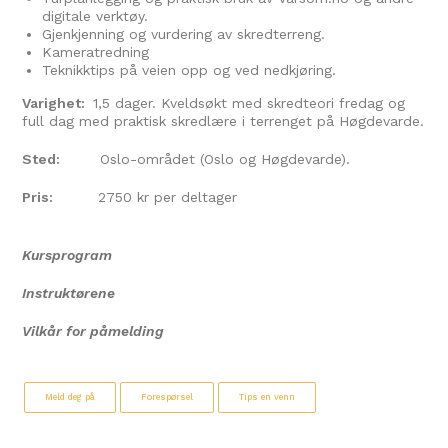
digitale verktøy.
Gjenkjenning og vurdering av skredterreng.
Kameratredning
Teknikktips på veien opp og ved nedkjøring.
Varighet:
1,5 dager. Kveldsøkt med skredteori fredag og
full dag med praktisk skredlære i terrenget på Høgdevarde.
Sted:
Oslo-området (Oslo og Høgdevarde).
Pris:
2750 kr per deltager
Kursprogram
Instruktørene
Vilkår for påmelding
Meld deg på
Forespørsel
Tips en venn