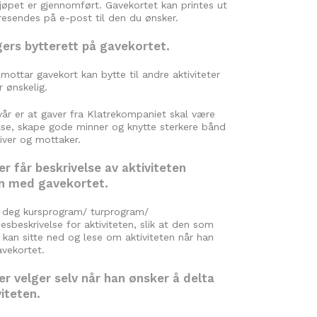
kjøpet er gjennomført. Gavekortet kan printes ut
eresendes på e-post til den du ønsker.
ers bytterett på gavekortet.
ottar gavekort kan bytte til andre aktiviteter
 ønskelig.
vår er at gaver fra Klatrekompaniet skal være
lse, skape gode minner og knytte sterkere bånd
iver og mottaker.
r får beskrivelse av aktiviteten
 med gavekortet.
r deg kursprogram/ turprogram/
Gavekort til en av våre turer, feks Høgruta...
esbeskrivelse for aktiviteten, slik at den som
 kan sitte ned og lese om aktiviteten når han
vekortet.
r velger selv når han ønsker å delta
viteten.