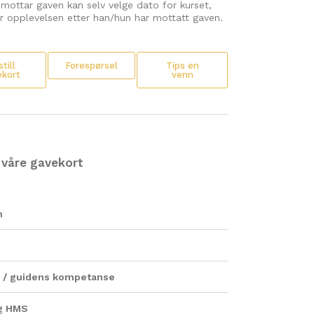
ottar gaven kan selv velge dato for kurset,
er opplevelsen etter han/hun har mottatt gaven.
till
Forespørsel
Tips en
ekort
venn
 våre gavekort
n
en / guidens kompetanse
og HMS