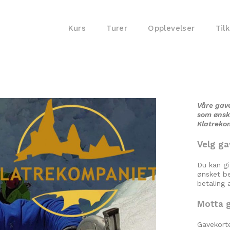
Kurs
Turer
Opplevelser
Til
Våre gave
som ønske
Klatreko
Velg ga
Du kan gi 
ønsket be
betaling 
Motta g
Gavekort