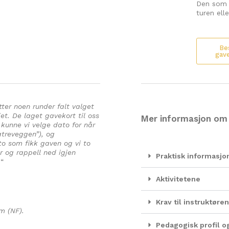
Den som m
turen ell
Bes
gav
tter noen runder falt valget
et. De laget gavekort til oss
Mer informasjon om
kunne vi velge dato for når
atreveggen”), og
 to som fikk gaven og vi to
r og rappell ned igjen
Praktisk informasjo
.
“
Aktivitetene
Krav til instruktør
m (NF).
Pedagogisk profil 