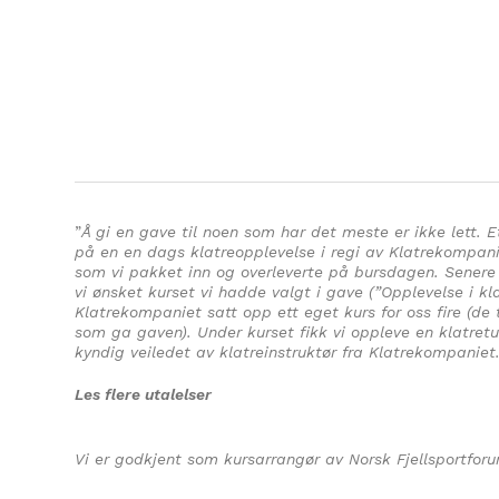
”
Å gi en gave til noen som har det meste er ikke lett. E
på en en dags klatreopplevelse i regi av Klatrekompani
som vi pakket inn og overleverte på bursdagen. Senere 
vi ønsket kurset vi hadde valgt i gave (”Opplevelse i kl
Klatrekompaniet satt opp ett eget kurs for oss fire (de
som ga gaven). Under kurset fikk vi oppleve en klatretu
kyndig veiledet av klatreinstruktør fra Klatrekompaniet
Les flere utalelser
Vi er godkjent som kursarrangør av Norsk Fjellsportforu