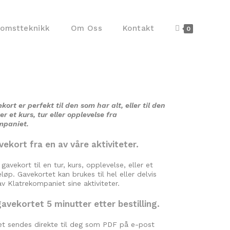
komstteknikk
Om Oss
Kontakt
0
kort er perfekt til den som har alt, eller til den
r et kurs, tur eller opplevelse fra
mpaniet.
vekort fra en av våre aktiviteter.
gavekort til en tur, kurs, opplevelse, eller et
løp. Gavekortet kan brukes til hel eller delvis
av Klatrekompaniet sine aktiviteter.
avekortet 5 minutter etter bestilling.
et sendes direkte til deg som PDF på e-post