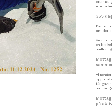
etter at 
eller vid
365 dag
Den som m
om det er
Visjonen 
en berike
mellom g
Mottage
sammen
Vi sende
en verdi.
opplevels
får gaven
mottar ga
Mottage
på akti