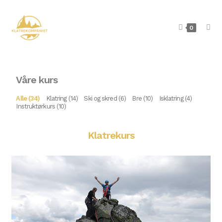
0
Våre kurs
Alle (34)
Klatring (14)
Ski og skred (6)
Bre (10)
Isklatring (4)
Instruktørkurs (10)
Klatrekurs