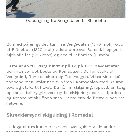
Oppstigning fra Vengedalen til Blånebba
Bli med på en guidet tur i fra Vengedalen (1270 moh), opp
til Blånebba (1320 moh) videre bortover Romsdalseggen til
Mjelvafjellet (1215 moh) og ned til Isfjorden (0 moh).
Dette er en full dags rundtur på ski på 1320 høydemeter
der man ser det beste av Romsdalen. Du får utsikt til
Vengetind, Romsdalshorn og Trollveggen. Vi har vinter på
toppene men utsikt ned til våren i Romsdalen med Rauma
elva og utsikt til havet. Du får fin skikjøring, rappell, en lang
og fantastisk ryggtravers og fin skikjøring ned til Isfjorden
og urbane strøk i Åndalsnes. Bedre enn de fleste rundturer
i alpene.
Skreddersydd skiguiding i Romsdal
I tillegg til rundturen beskrevet over guider vi de andre