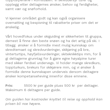
toppturperlene i Romsdalen. Vi skreddersyr turer og
opplegg etter deltagernes ønsker, behov og ferdigheter,
samt vær og snøforhold.
Vi kjenner området godt og kan også organisere
overnatting og bespisning til rabatterte priser om det er
ønskelig.
Vårt hovedfokus under skiguiding er sikkerheten til gruppa,
dernest å finne den beste snøen og ha det artig på ski. I
tillegg ønsker vi å formidle mest mulig kunnskap om
skredtemaet og skredvurderinger, skikjøring på bre,
vinterturtips, høyfjellsvurderinger, skiteknikktips mm, for å
gi deltagerne grunnlag for å gjøre egne høyalpine turer
med sikker ferdsel undervegs. Vi holder mange skredkurs,
toppturkurs, brekurs for skikjørere mm, og vi ønsker å
formidle denne kunnskapen underveis dersom deltagere
ønsker kompetanseheving innenfor disse emnene.
Pris:
5500 kr per guide pluss 500 kr per deltager.
Maksimum 6 deltagere per guide.
Om guiden har kostnader knyttet til reise og opphold kan
prisen bli noe høyere.