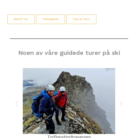
Bestill tur
Forespørsel
Tips en venn
Noen av våre guidede turer på ski
Torfinnstindtraversen